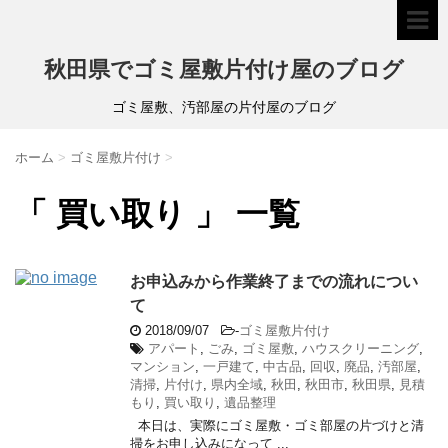
秋田県でゴミ屋敷片付け屋のブログ
ゴミ屋敷、汚部屋の片付屋のブログ
ホーム
>
ゴミ屋敷片付け
>
「 買い取り 」 一覧
お申込みから作業終了までの流れについ
て
2018/09/07
-
ゴミ屋敷片付け
アパート
,
ごみ
,
ゴミ屋敷
,
ハウスクリーニング
,
マンション
,
一戸建て
,
中古品
,
回収
,
廃品
,
汚部屋
,
清掃
,
片付け
,
県内全域
,
秋田
,
秋田市
,
秋田県
,
見積
もり
,
買い取り
,
遺品整理
本日は、実際にゴミ屋敷・ゴミ部屋の片づけと清
掃をお申し込みになって ...