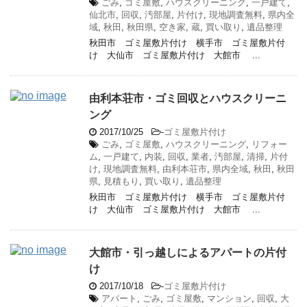
ごみ
,
ゴミ屋敷
,
ハウスクリーニング
,
一戸建て
,
仙北市
,
回収
,
汚部屋
,
片付け
,
現地調査無料
,
県内全
域
,
秋田
,
秋田県
,
空き家
,
蔵
,
買い取り
,
遺品整理
秋田市 ゴミ屋敷片付け 横手市 ゴミ屋敷片付
け 大仙市 ゴミ屋敷片付け 大館市 ...
由利本荘市・ゴミ回収とハウスクリーニ
ング
2017/10/25
-
ゴミ屋敷片付け
ごみ
,
ゴミ屋敷
,
ハウスクリーニング
,
リフォー
ム
,
一戸建て
,
内装
,
回収
,
業者
,
汚部屋
,
清掃
,
片付
け
,
現地調査無料
,
由利本荘市
,
県内全域
,
秋田
,
秋田
県
,
見積もり
,
買い取り
,
遺品整理
秋田市 ゴミ屋敷片付け 横手市 ゴミ屋敷片付
け 大仙市 ゴミ屋敷片付け 大館市 ...
大館市・引っ越しによるアパートの片付
け
2017/10/18
-
ゴミ屋敷片付け
アパート
,
ごみ
,
ゴミ屋敷
,
マンション
,
回収
,
大