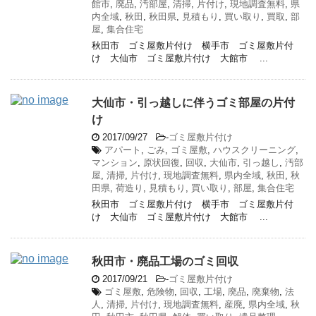
館市
,
廃品
,
汚部屋
,
清掃
,
片付け
,
現地調査無料
,
県
内全域
,
秋田
,
秋田県
,
見積もり
,
買い取り
,
買取
,
部
屋
,
集合住宅
秋田市 ゴミ屋敷片付け 横手市 ゴミ屋敷片付
け 大仙市 ゴミ屋敷片付け 大館市 ...
大仙市・引っ越しに伴うゴミ部屋の片付
け
2017/09/27
-
ゴミ屋敷片付け
アパート
,
ごみ
,
ゴミ屋敷
,
ハウスクリーニング
,
マンション
,
原状回復
,
回収
,
大仙市
,
引っ越し
,
汚部
屋
,
清掃
,
片付け
,
現地調査無料
,
県内全域
,
秋田
,
秋
田県
,
荷造り
,
見積もり
,
買い取り
,
部屋
,
集合住宅
秋田市 ゴミ屋敷片付け 横手市 ゴミ屋敷片付
け 大仙市 ゴミ屋敷片付け 大館市 ...
秋田市・廃品工場のゴミ回収
2017/09/21
-
ゴミ屋敷片付け
ゴミ屋敷
,
危険物
,
回収
,
工場
,
廃品
,
廃棄物
,
法
人
,
清掃
,
片付け
,
現地調査無料
,
産廃
,
県内全域
,
秋