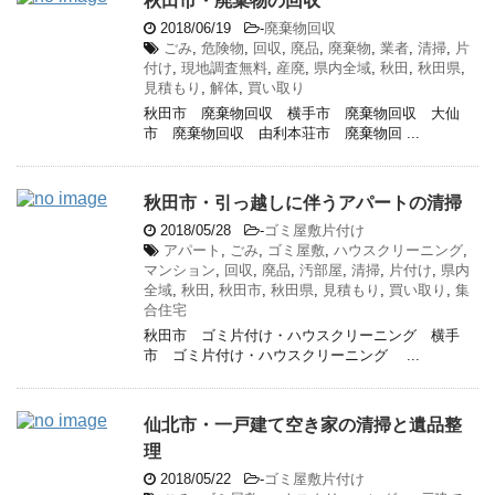
秋田市・廃棄物の回収
2018/06/19
-
廃棄物回収
ごみ
,
危険物
,
回収
,
廃品
,
廃棄物
,
業者
,
清掃
,
片
付け
,
現地調査無料
,
産廃
,
県内全域
,
秋田
,
秋田県
,
見積もり
,
解体
,
買い取り
秋田市 廃棄物回収 横手市 廃棄物回収 大仙
市 廃棄物回収 由利本荘市 廃棄物回 ...
秋田市・引っ越しに伴うアパートの清掃
2018/05/28
-
ゴミ屋敷片付け
アパート
,
ごみ
,
ゴミ屋敷
,
ハウスクリーニング
,
マンション
,
回収
,
廃品
,
汚部屋
,
清掃
,
片付け
,
県内
全域
,
秋田
,
秋田市
,
秋田県
,
見積もり
,
買い取り
,
集
合住宅
秋田市 ゴミ片付け・ハウスクリーニング 横手
市 ゴミ片付け・ハウスクリーニング ...
仙北市・一戸建て空き家の清掃と遺品整
理
2018/05/22
-
ゴミ屋敷片付け