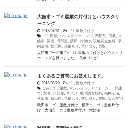
大館市・ゴミ屋敷の片付けとハウスクリ
ーニング
2018/07/31
-
ゴミ屋敷片付け
ゴミ屋敷
,
ハウスクリーニング
,
不用品
,
回収
,
大
館市
,
業者
,
汚部屋
,
清掃
,
片付け
,
現地調査無料
,
県
内全域
,
秋田県
,
見積もり
,
買い取り
,
買取
大館市で一戸建てのゴミ屋敷の片付けとハウスクリ
ーニングを行いました。 長年ゴミが ...
よくあるご質問にお答えします。
2018/06/29
-
ゴミ屋敷片付け
ごみ
,
ゴミ屋敷
,
マンション
,
リフォーム
,
一戸建
て
,
業者
,
汚部屋
,
片付け
,
現地調査無料
,
県内全域
,
秋田市
,
秋田県
,
見積もり
,
買い取り
,
買取
,
集合住宅
秋田市 ゴミ屋敷片付け 横手市 ゴミ屋敷片付
け 大仙市 ゴミ屋敷片付け 大館市 ...