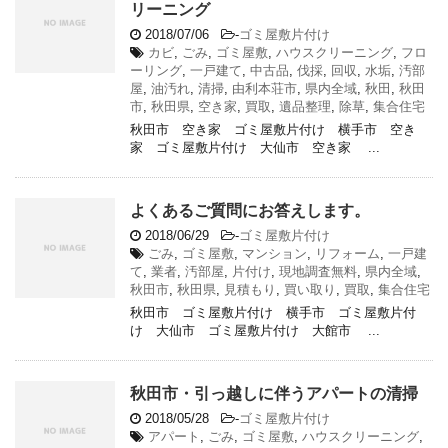
リーニング
2018/07/06
-
ゴミ屋敷片付け
カビ
,
ごみ
,
ゴミ屋敷
,
ハウスクリーニング
,
フロ
ーリング
,
一戸建て
,
中古品
,
伐採
,
回収
,
水垢
,
汚部
屋
,
油汚れ
,
清掃
,
由利本荘市
,
県内全域
,
秋田
,
秋田
市
,
秋田県
,
空き家
,
買取
,
遺品整理
,
除草
,
集合住宅
秋田市 空き家 ゴミ屋敷片付け 横手市 空き
家 ゴミ屋敷片付け 大仙市 空き家 ...
よくあるご質問にお答えします。
2018/06/29
-
ゴミ屋敷片付け
ごみ
,
ゴミ屋敷
,
マンション
,
リフォーム
,
一戸建
て
,
業者
,
汚部屋
,
片付け
,
現地調査無料
,
県内全域
,
秋田市
,
秋田県
,
見積もり
,
買い取り
,
買取
,
集合住宅
秋田市 ゴミ屋敷片付け 横手市 ゴミ屋敷片付
け 大仙市 ゴミ屋敷片付け 大館市 ...
秋田市・引っ越しに伴うアパートの清掃
2018/05/28
-
ゴミ屋敷片付け
アパート
,
ごみ
,
ゴミ屋敷
,
ハウスクリーニング
,