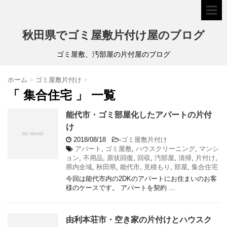
秋田県でゴミ屋敷片付け屋のブログ
ゴミ屋敷、汚部屋の片付屋のブログ
ホーム
>
ゴミ屋敷片付け
>
「 集合住宅 」 一覧
能代市・ゴミ部屋化したアパートの片付
け
2018/08/18
-
ゴミ屋敷片付け
アパート
,
ゴミ屋敷
,
ハウスクリーニング
,
マンシ
ョン
,
不用品
,
原状回復
,
回収
,
汚部屋
,
清掃
,
片付け
,
県内全域
,
秋田県
,
能代市
,
見積もり
,
部屋
,
集合住宅
今回は能代市内の2DKのアパートにお住まいのお客
様のケースです。 アパートを契約 ...
由利本荘市・空き家の片付けとハウスク