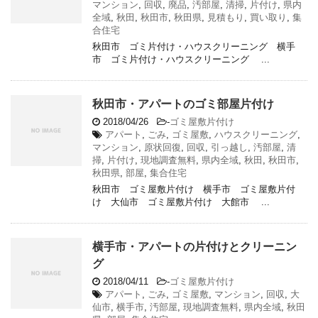
マンション
,
回収
,
廃品
,
汚部屋
,
清掃
,
片付け
,
県内
全域
,
秋田
,
秋田市
,
秋田県
,
見積もり
,
買い取り
,
集
合住宅
秋田市 ゴミ片付け・ハウスクリーニング 横手
市 ゴミ片付け・ハウスクリーニング ...
秋田市・アパートのゴミ部屋片付け
2018/04/26
-
ゴミ屋敷片付け
アパート
,
ごみ
,
ゴミ屋敷
,
ハウスクリーニング
,
マンション
,
原状回復
,
回収
,
引っ越し
,
汚部屋
,
清
掃
,
片付け
,
現地調査無料
,
県内全域
,
秋田
,
秋田市
,
秋田県
,
部屋
,
集合住宅
秋田市 ゴミ屋敷片付け 横手市 ゴミ屋敷片付
け 大仙市 ゴミ屋敷片付け 大館市 ...
横手市・アパートの片付けとクリーニン
グ
2018/04/11
-
ゴミ屋敷片付け
アパート
,
ごみ
,
ゴミ屋敷
,
マンション
,
回収
,
大
仙市
,
横手市
,
汚部屋
,
現地調査無料
,
県内全域
,
秋田