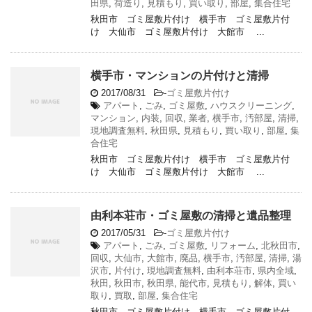
田県
,
荷造り
,
見積もり
,
買い取り
,
部屋
,
集合住宅
秋田市 ゴミ屋敷片付け 横手市 ゴミ屋敷片付
け 大仙市 ゴミ屋敷片付け 大館市 ...
横手市・マンションの片付けと清掃
2017/08/31
-
ゴミ屋敷片付け
アパート
,
ごみ
,
ゴミ屋敷
,
ハウスクリーニング
,
マンション
,
内装
,
回収
,
業者
,
横手市
,
汚部屋
,
清掃
,
現地調査無料
,
秋田県
,
見積もり
,
買い取り
,
部屋
,
集
合住宅
秋田市 ゴミ屋敷片付け 横手市 ゴミ屋敷片付
け 大仙市 ゴミ屋敷片付け 大館市 ...
由利本荘市・ゴミ屋敷の清掃と遺品整理
2017/05/31
-
ゴミ屋敷片付け
アパート
,
ごみ
,
ゴミ屋敷
,
リフォーム
,
北秋田市
,
回収
,
大仙市
,
大館市
,
廃品
,
横手市
,
汚部屋
,
清掃
,
湯
沢市
,
片付け
,
現地調査無料
,
由利本荘市
,
県内全域
,
秋田
,
秋田市
,
秋田県
,
能代市
,
見積もり
,
解体
,
買い
取り
,
買取
,
部屋
,
集合住宅
秋田市 ゴミ屋敷片付け 横手市 ゴミ屋敷片付