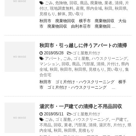
ごみ
,
危険物
,
回収
,
廃品
,
廃棄物
,
業者
,
清掃
,
片
付け
,
現地調査無料
,
産廃
,
県内全域
,
秋田
,
秋田県
,
見積もり
,
解体
,
買い取り
秋田市 廃棄物回収 横手市 廃棄物回収 大仙
市 廃棄物回収 由利本荘市 廃棄物回 ...
秋田市・引っ越しに伴うアパートの清掃
2018/05/28
-
ゴミ屋敷片付け
アパート
,
ごみ
,
ゴミ屋敷
,
ハウスクリーニング
,
マンション
,
回収
,
廃品
,
汚部屋
,
清掃
,
片付け
,
県内
全域
,
秋田
,
秋田市
,
秋田県
,
見積もり
,
買い取り
,
集
合住宅
秋田市 ゴミ片付け・ハウスクリーニング 横手
市 ゴミ片付け・ハウスクリーニング ...
湯沢市・一戸建ての清掃と不用品回収
2018/05/11
-
ゴミ屋敷片付け
ごみ
,
ゴミ屋敷
,
ハウスクリーニング
,
一戸建て
,
不用品
,
回収
,
業者
,
汚部屋
,
清掃
,
湯沢市
,
片付け
,
県
内全域
,
秋田
,
秋田県
,
見積もり