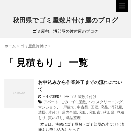
秋田県でゴミ屋敷片付け屋のブログ
ゴミ屋敷、汚部屋の片付屋のブログ
ホーム
>
ゴミ屋敷片付け
>
「 見積もり 」 一覧
お申込みから作業終了までの流れについ
て
2018/09/07
-
ゴミ屋敷片付け
アパート
,
ごみ
,
ゴミ屋敷
,
ハウスクリーニング
,
マンション
,
一戸建て
,
中古品
,
回収
,
廃品
,
汚部屋
,
清掃
,
片付け
,
県内全域
,
秋田
,
秋田市
,
秋田県
,
見積
もり
,
買い取り
,
遺品整理
本日は、実際にゴミ屋敷・ゴミ部屋の片づけと清
掃をお申し込みになって ...