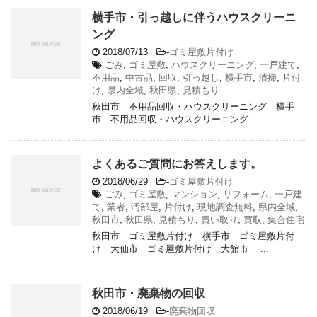
横手市・引っ越しに伴うハウスクリーニ
ング
2018/07/13
-
ゴミ屋敷片付け
ごみ
,
ゴミ屋敷
,
ハウスクリーニング
,
一戸建て
,
不用品
,
中古品
,
回収
,
引っ越し
,
横手市
,
清掃
,
片付
け
,
県内全域
,
秋田県
,
見積もり
秋田市 不用品回収・ハウスクリーニング 横手
市 不用品回収・ハウスクリーニング ...
よくあるご質問にお答えします。
2018/06/29
-
ゴミ屋敷片付け
ごみ
,
ゴミ屋敷
,
マンション
,
リフォーム
,
一戸建
て
,
業者
,
汚部屋
,
片付け
,
現地調査無料
,
県内全域
,
秋田市
,
秋田県
,
見積もり
,
買い取り
,
買取
,
集合住宅
秋田市 ゴミ屋敷片付け 横手市 ゴミ屋敷片付
け 大仙市 ゴミ屋敷片付け 大館市 ...
秋田市・廃棄物の回収
2018/06/19
-
廃棄物回収