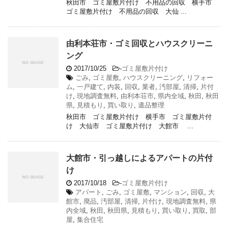
秋田市 ゴミ屋敷片付け 不用品の回収 横手市
ゴミ屋敷片付け 不用品の回収 大仙 ...
由利本荘市・ゴミ回収とハウスクリーニ
ング
2017/10/25
-
ゴミ屋敷片付け
ごみ
,
ゴミ屋敷
,
ハウスクリーニング
,
リフォー
ム
,
一戸建て
,
内装
,
回収
,
業者
,
汚部屋
,
清掃
,
片付
け
,
現地調査無料
,
由利本荘市
,
県内全域
,
秋田
,
秋田
県
,
見積もり
,
買い取り
,
遺品整理
秋田市 ゴミ屋敷片付け 横手市 ゴミ屋敷片付
け 大仙市 ゴミ屋敷片付け 大館市 ...
大館市・引っ越しによるアパートの片付
け
2017/10/18
-
ゴミ屋敷片付け
アパート
,
ごみ
,
ゴミ屋敷
,
マンション
,
回収
,
大
館市
,
廃品
,
汚部屋
,
清掃
,
片付け
,
現地調査無料
,
県
内全域
,
秋田
,
秋田県
,
見積もり
,
買い取り
,
買取
,
部
屋
,
集合住宅