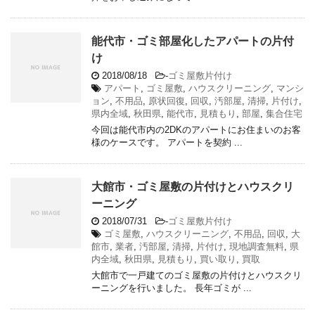
能代市・ゴミ部屋化したアパートの片付
け
2018/08/18
-
ゴミ屋敷片付け
アパート
,
ゴミ屋敷
,
ハウスクリーニング
,
マンシ
ョン
,
不用品
,
原状回復
,
回収
,
汚部屋
,
清掃
,
片付け
,
県内全域
,
秋田県
,
能代市
,
見積もり
,
部屋
,
集合住宅
今回は能代市内の2DKのアパートにお住まいのお客
様のケースです。 アパートを契約 ...
大館市・ゴミ屋敷の片付けとハウスクリ
ーニング
2018/07/31
-
ゴミ屋敷片付け
ゴミ屋敷
,
ハウスクリーニング
,
不用品
,
回収
,
大
館市
,
業者
,
汚部屋
,
清掃
,
片付け
,
現地調査無料
,
県
内全域
,
秋田県
,
見積もり
,
買い取り
,
買取
大館市で一戸建てのゴミ屋敷の片付けとハウスクリ
ーニングを行いました。 長年ゴミが ...